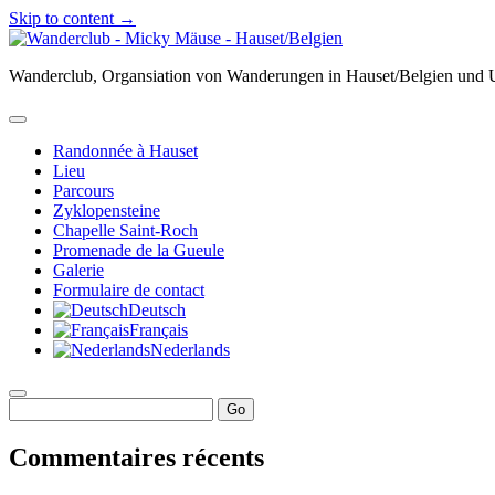
Skip to content →
Wanderclub
-
Wanderclub, Organsiation von Wanderungen in Hauset/Belgien un
Micky
Mäuse
-
open
Hauset/Belgien
menu
Randonnée à Hauset
Lieu
Parcours
Zyklopensteine
Chapelle Saint-Roch
Promenade de la Gueule
Galerie
Formulaire de contact
Deutsch
Français
Nederlands
Sidebar
open
Search
sidebar
Commentaires récents