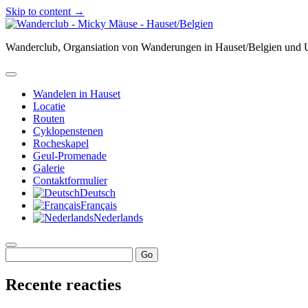
Skip to content →
Wanderclub
-
Wanderclub, Organsiation von Wanderungen in Hauset/Belgien un
Micky
Mäuse
-
open
Hauset/Belgien
menu
Wandelen in Hauset
Locatie
Routen
Cyklopenstenen
Rocheskapel
Geul-Promenade
Galerie
Contaktformulier
Deutsch
Français
Nederlands
Sidebar
open
Search
sidebar
Recente reacties