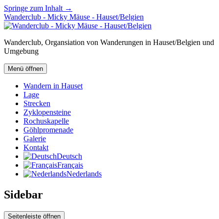
Springe zum Inhalt →
Wanderclub - Micky Mäuse - Hauset/Belgien
Wanderclub, Organsiation von Wanderungen in Hauset/Belgien und
Umgebung
Menü öffnen
Wandern in Hauset
Lage
Strecken
Zyklopensteine
Rochuskapelle
Göhlpromenade
Galerie
Kontakt
Deutsch
Français
Nederlands
Sidebar
Seitenleiste öffnen